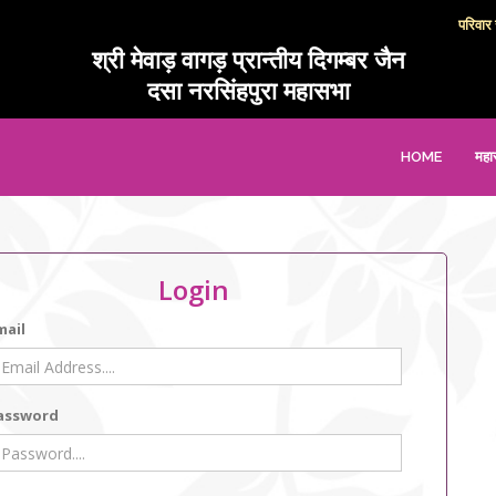
परिवार संब
श्री मेवाड़ वागड़ प्रान्तीय दिगम्बर जैन
दसा नरसिंहपुरा महासभा
HOME
महा
Login
mail
assword